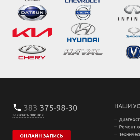
383
375‒98‒30
НАШИ УС
заказать звонок
Диагност
Ремонт х
Техничес
ОНЛАЙН ЗАПИСЬ