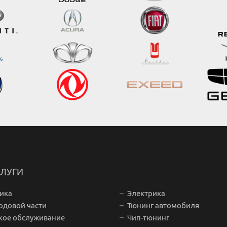
ЛУГИ
ика
Электрика
одовой части
Тюнинг автомобиля
кое обслуживание
Чип-тюнинг