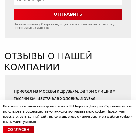
ОТПРАВИТЬ
Нажимая кнопку Отправить, я даю свое
согласие на обработку
персональных данных
ОТЗЫВЫ О НАШЕЙ
КОМПАНИИ
Приехал из Москвы к друзьям. За три с лишним
тысячи км. Застучала ходовка. Друзья
посоветовали "РАЙ" . Приятно удивлен и
Во время посещения вами данного сайта ИП Борисов Дмитрий Сергеевич может
использовать общеотраслевую технологию, называемую cookie. Продолжая
благодарен. Ребята быстро и грамотно
просматривать данный сайт, вы соглашаетесь с использованием файлов cookie и
отдиагностировали, нашли детали. Не стали
принимаете условия.
разводить на дополнительные работы. Вобщем
СОГЛАСЕН
благодарен, СПАСИБО! Так держать!!!