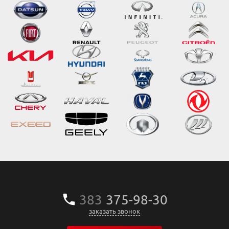
383
375‒98‒30
заказать звонок